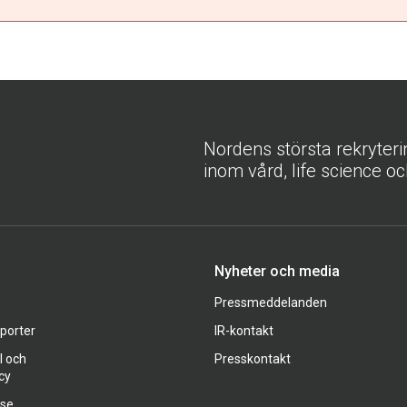
Nordens största rekryter
inom vård, life science oc
Nyheter och media
Pressmeddelanden
pporter
IR-kontakt
l och
Presskontakt
cy
ase