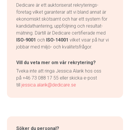
Dedicare är ett auktoriserat rekryterings-
företag vilket garanterar att vi bland annat är
ekonomiskt skötsamt och har ett system för
kandidathantering, uppföljning och resultat-
mätning. Därtill är Dedicare certifierade med
ISO-9001
och
ISO-14001
vilket visar på hur vi
jobbar med miljö- och kvalitetsfrågor.
Vill du veta mer om vår rekrytering?
Tveka inte att ringa Jessica Alarik hos oss
på
+46 73 088 17 55
eller skicka e-post
till
jessica.alarik@dedicare.se
Söker du personal?