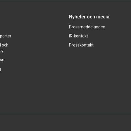
Nyheter och media
Pressmeddelanden
pporter
IR-kontakt
l och
Presskontakt
cy
ase
g