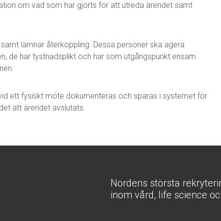
mation om vad som har gjorts för att utreda ärendet samt
p samt lämnar återkoppling. Dessa personer ska agera
en, de har tystnadsplikt och har som utgångspunkt ensam
onen.
vid ett fysiskt möte dokumenteras och sparas i systemet för
et att ärendet avslutats.
Nordens största rekryter
inom vård, life science oc