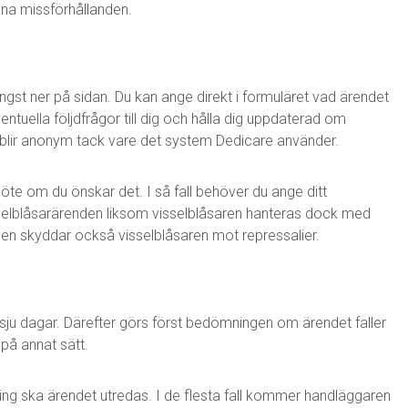
ana missförhållanden.
ängst ner på sidan. Du kan ange direkt i formuläret vad ärendet
entuella följdfrågor till dig och hålla dig uppdaterad om
blir anonym tack vare det system Dedicare använder.
 möte om du önskar det. I så fall behöver du ange ditt
selblåsarärenden liksom visselblåsaren hanteras dock med
nen skyddar också visselblåsaren mot repressalier.
ju dagar. Därefter görs först bedömningen om ärendet faller
på annat sätt.
ing ska ärendet utredas. I de flesta fall kommer handläggaren