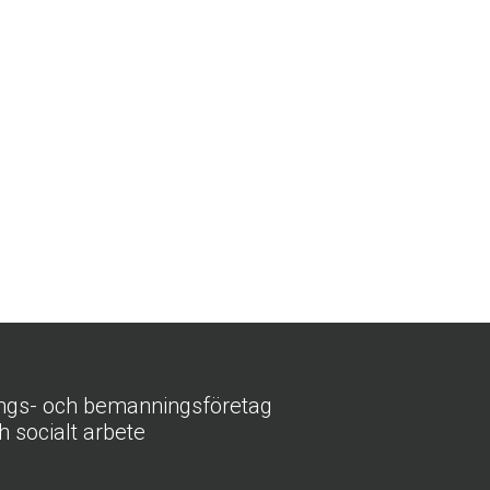
ings- och bemanningsföretag
h socialt arbete