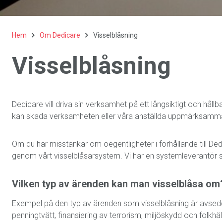
Hem
Om Dedicare
Visselblåsning
Visselblåsning
Dedicare vill driva sin verksamhet på ett långsiktigt och hållb
kan skada verksamheten eller våra anställda uppmärksammas
Om du har misstankar om oegentligheter i förhållande till D
genom vårt visselblåsarsystem. Vi har en systemleverantör s
Vilken typ av ärenden kan man visselblåsa om
Exempel på den typ av ärenden som visselblåsning är avsedd f
penningtvätt, finansiering av terrorism, miljöskydd och folk