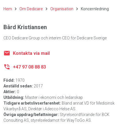
Hem
Om Dedicare
Organisation
Koncernledning
Bård Kristiansen
CEO Dedicare Group och interim CEO för Dedicare Sverige
Kontakta via mail
+47 97 08 88 83
Född:
1970
Anställd sedan:
2017
Aktier:
0
Utbildning:
Master i ekonomi och ledarskap
Tidigare arbetslivserfarenhet:
Bland annat VD för Medisinsk
Vikarbyrå AS, Direktør i Adecco Helse AS.
Övriga uppdrag/befattningar:
Styrelseordförande för BCK
Consulting AS, styrelseledamot för WayToGo AS.