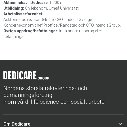
Aktieinnehav i Dedicare
: 1 200 st
Utbildning:
Civilekonom, Umeå Universitet
Arbetslivserfarenhet:
Auktoriserad revisor Deloitte, CFO Lindorff Sverige,
Koncernekonomichef Proffice /Randstad och CFO IntendiaGroup.
Övriga uppdrag/befattningar:
Inga andra uppdrag eller
befattningar
Nordens största rekryterings- och
bemanningsföretag
inom vård, life science och socialt arbete
Om Dedicare