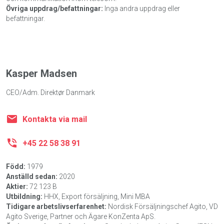
Övriga uppdrag/befattningar:
Inga andra uppdrag eller
befattningar.
Kasper Madsen
CEO/Adm. Direktør Danmark
Kontakta via mail
+45 22 58 38 91
Född:
1979
Anställd sedan:
2020
Aktier:
72 123 B
Utbildning:
HHX, Export försäljning, Mini MBA
Tidigare arbetslivserfarenhet:
Nordisk Försäljningschef Agito, VD
Agito Sverige, Partner och Ägare KonZenta ApS.