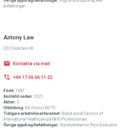
Övriga uppdrag/befattningar:
Inga andra uppdrag eller
befattningar.
Antony Law
CEO Dedicare UK
Kontakta via mail
+44 17 56 66 11 22
Född:
1987
Anställd sedan:
2025
Aktier:
0
Utbildning:
BA (Hons) BICTE
Tidigare arbetslivserfarenhet:
Bland annat Director of
International Healthcare på NHS Professionals
Övriga uppdrag/befattningar:
Styrelseledamot (Non-Executive