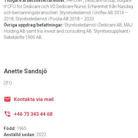
Tidigare arbetslivserfarenhet:
HR-chef , Dedicare Group, tidigare
tf CFO för Dedicare och VD Dedicare Nurse. Erfarenhet från Nasdaq
och bemanningsbranschen. Styrelseledamot i Uniflex AB 2014 –
2018. Styrelseledamot i Poolia AB 2018 – 2020.
Övriga uppdrag/befattningar:
Styrelseledamot i Dedicare AB, MAJ
Holding AB samt Iris invest and consulting AB. Styrelsesuppleant i
Sekelskifte 1900 AB.
Anette Sandsjö
CFO
Kontakta via mail
+46 73 343 44 68
Född:
1965
Anställd sedan:
2022