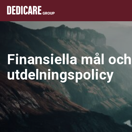
Finansiella mål och
utdelningspolicy