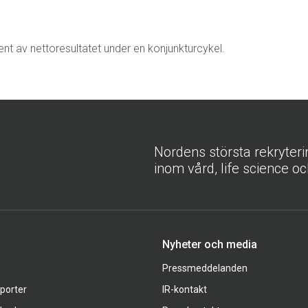
ent av nettoresultatet under en konjunkturcykel.
Nordens största rekryter
inom vård, life science oc
Nyheter och media
Pressmeddelanden
pporter
IR-kontakt