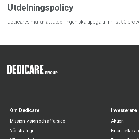
Utdelningspolicy
Dedicares mål är att utdelningen ska uppgå till minst 50 proc
Om Dedicare
Investerare
Mission, vision och affärsidé
Aktien
Vår strategi
Finansiella ra