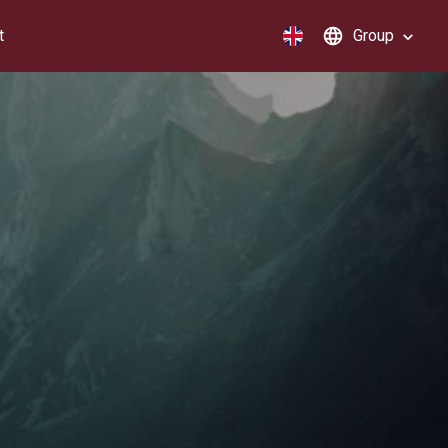
t
Group