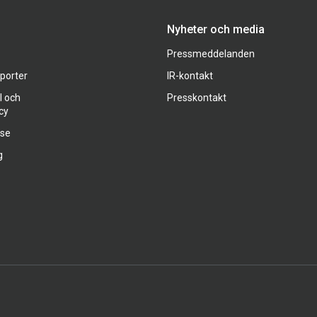
Nyheter och media
Pressmeddelanden
pporter
IR-kontakt
l och
Presskontakt
cy
ase
g