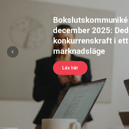
Bokslutskommuniké 1
december 2025: Dedi
konkurrenskraft i et
marknadsläge
Previous
Läs här