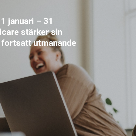
 januari – 31
care stärker sin
t fortsatt utmanande