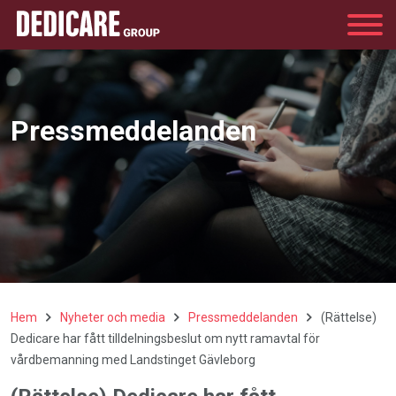
Group
Pressmeddelanden
Hem
Nyheter och media
Pressmeddelanden
(Rättelse)
Dedicare har fått tilldelningsbeslut om nytt ramavtal för
vårdbemanning med Landstinget Gävleborg