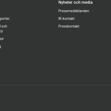
Nyheter och media
Pressmeddelanden
pporter
IR-kontakt
l och
Presskontakt
cy
ase
g