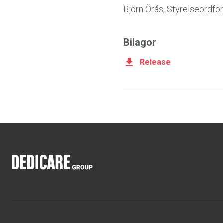
Björn Örås, Styrelseordfö
Bilagor
Release