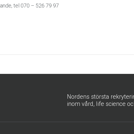
rande, tel 070 – 526 79 97
Nordens största rekryter
inom vård, life science oc