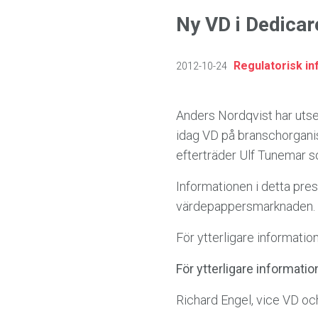
Ny VD i Dedicar
Regulatorisk in
2012-10-24
Anders Nordqvist har utse
idag VD på branschorganis
efterträder Ulf Tunemar 
Informationen i detta pre
värdepappersmarknaden. In
För ytterligare informati
För ytterligare informatio
Richard Engel, vice VD o