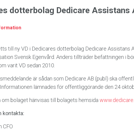
es dotterbolag Dedicare Assistans
formation
tts till ny VD i Dedicares dotterbolag Dedicare Assistans 
ation Svensk Egenvård. Anders tillträder befattningen i bör
som varit VD sedan 2010.
ssmeddelande är sådan som Dedicare AB (publ) ska offentl
formationen lämnades för offentliggörande den 24 oktober
on om bolaget hänvisas till bolagets hemsida
www.dedicare
n kontakta:
ch CFO