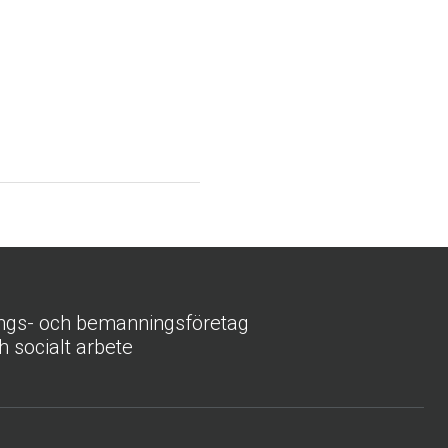
ings- och bemanningsföretag
h socialt arbete