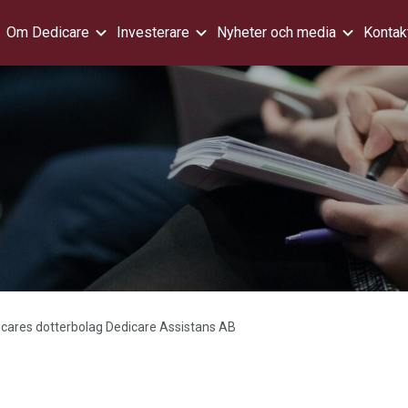
Om Dedicare
Investerare
Nyheter och media
Kontak
icares dotterbolag Dedicare Assistans AB