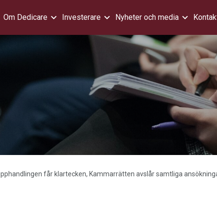
Om Dedicare
Investerare
Nyheter och media
Kontak
upphandlingen får klartecken, Kammarrätten avslår samtliga ansöknin