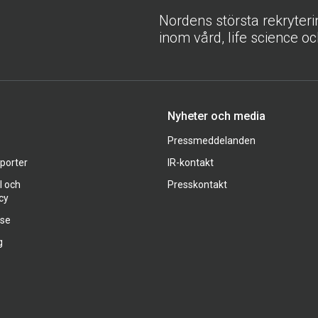
Nordens största rekryter
inom vård, life science oc
Nyheter och media
Pressmeddelanden
pporter
IR-kontakt
l och
Presskontakt
cy
ase
g