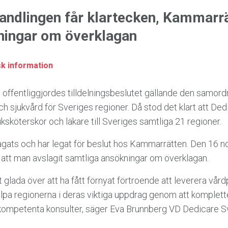
andlingen får klartecken, Kammarrä
ningar om överklagan
sk information
offentliggjordes tilldelningsbeslutet gällande den samor
h sjukvård för Sveriges regioner. Då stod det klart att De
uksköterskor och läkare till Sveriges samtliga 21 regioner.
agats och har legat för beslut hos Kammarrätten. Den 1
att man avslagit samtliga ansökningar om överklagan.
glada över att ha fått förnyat förtroende att leverera vårdp
jälpa regionerna i deras viktiga uppdrag genom att komplet
kompetenta konsulter, säger Eva Brunnberg VD Dedicare S