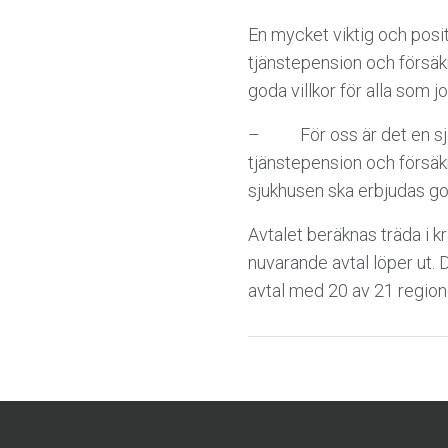
En mycket viktig och positi
tjänstepension och försäkr
goda villkor för alla som 
–
För oss är det en s
tjänstepension och försäkri
sjukhusen ska erbjudas goda
Avtalet beräknas träda i k
nuvarande avtal löper ut.
D
avtal med 20 av 21 region