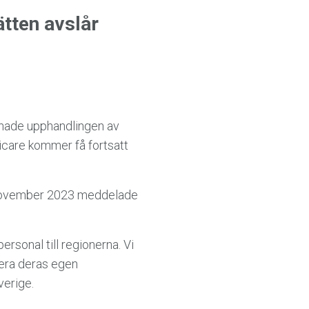
tten avslår
dnade upphandlingen av
dicare kommer få fortsatt
6 november 2023 meddelade
ersonal till regionerna. Vi
tera deras egen
verige.