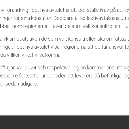
v förändring i det nya avtalet är att det ställs krav på att 
ingar för sina konsulter. Dedicare är kollektivavtalsanslutn
jobbar inom regionerna – även de som valt konsultrollen – un
jälvklarhet att även de som valt konsultrollen ska omfatta
ngar. I det nya avtalet visar regionerna att de tar ansvar fö
 villkor, vilket vi välkomnar!
raft i januari 2024 och respektive region kommer ansluta sig
edicare fortsätter under tiden att leverera på befintliga re
er sedan tidigare.