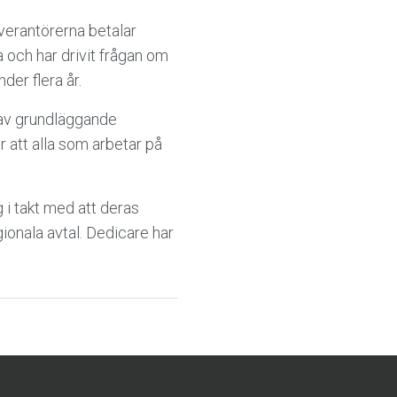
leverantörerna betalar
a och har drivit frågan om
der flera år.
s av grundläggande
r att alla som arbetar på
 i takt med att deras
gionala avtal. Dedicare har