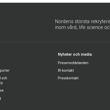
Nordens största rekryter
inom vård, life science oc
Nyheter och media
Pressmeddelanden
pporter
IR-kontakt
l och
Presskontakt
cy
ase
g