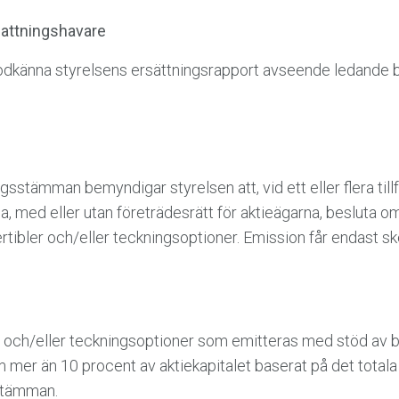
efattningshavare
känna styrelsens ersättningsrapport avseende ledande b
gsstämman bemyndigar styrelsen att, vid ett eller flera tillfä
ed eller utan företrädesrätt för aktieägarna, besluta om
ertibler och/eller teckningsoptioner. Emission får endast
ler och/eller teckningsoptioner som emitteras med stöd av 
 mer än 10 procent av aktiekapitalet baserat på det totala
sstämman.