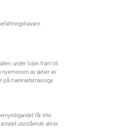
efattningshavare.
llen, under tiden fram till
 nyemission av aktier av
 ske på marknadsmässiga
bemyndigandet får inte
 antalet utestående aktier