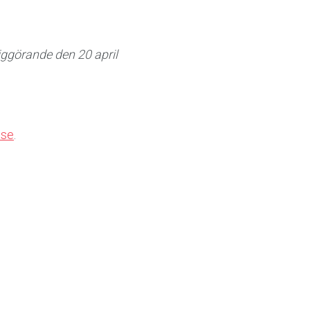
ggörande den 20 april
.se
.