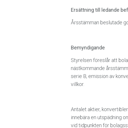
Ersättning till ledande b
Årsstämman beslutade god
Bemyndigande
Styrelsen föreslår att bola
nästkommande årsstämma, m
serie B, emission av konv
villkor.
Antalet aktier, konvertib
innebära en utspädning om
vid tidpunkten för bolag