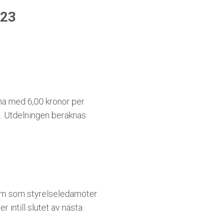
023
rna med 6,00 kronor per
. Utdelningen beräknas
om som styrelseledamöter
intill slutet av nästa