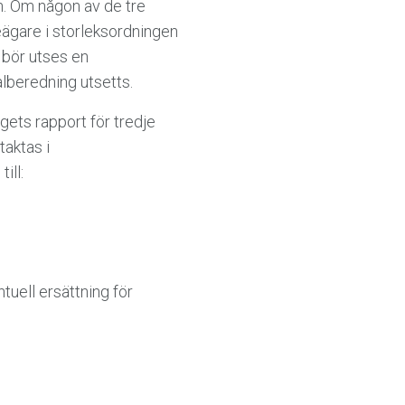
en. Om någon av de tre
ieägare i storleksordningen
n bör utses en
alberedning utsetts.
ts rapport för tredje
taktas i
ill:
ell ersättning för