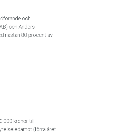
rdförande och
 AB) och Anders
d nästan 80 procent av
000 kronor till
yrelseledamot (förra året