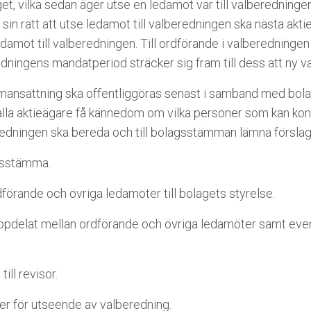
get, vilka sedan äger utse en ledamot var till valbered­ning
 sin rätt att utse ledamot till valbered­ningen ska nästa akt
ledamot till valberedningen. Till ordförande i valberedninge
­ningens mandatperiod sträcker sig fram till dess att ny v
ättning ska offentliggöras senast i samband med bolage
alla aktieägare få kännedom om vilka personer som kan kon
edningen ska bereda och till bolagsstämman lämna förslag t
sstämma.
nde och övriga ledamöter till bolagets styrelse.
at mellan ordförande och övriga ledamöter samt eventu
l revisor.
för utseende av valberedning.