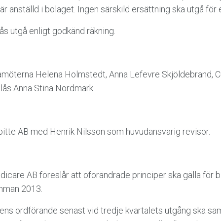
r anställd i bolaget. Ingen särskild ersättning ska utgå för
 utgå enligt godkänd räkning.
öterna Helena Holmstedt, Anna Lefevre Skjöldebrand, Cu
slås Anna Stina Nordmark.
oitte AB med Henrik Nilsson som huvudansvarig revisor.
icare AB föreslår att oförändrade principer ska gälla för b
ämman 2013.
ns ordförande senast vid tredje kvartalets utgång ska sa