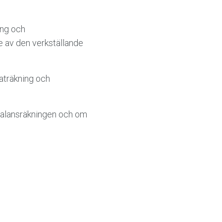
ing och
 av den verkställande
aträkning och
balans­räkningen och om