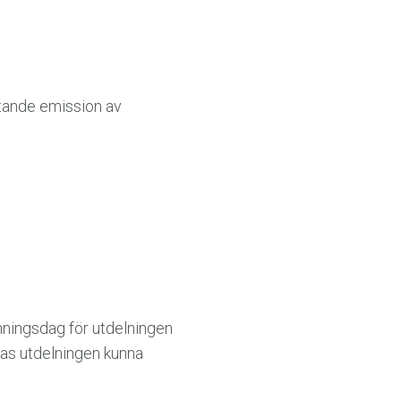
ttande emission av
ämnings­dag för utdelningen
nas utdelningen kunna