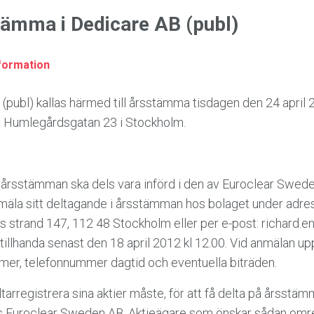
rstämma i Dedicare AB (publ)
formation
(publ) kallas härmed till årsstämma tisdagen den 24 april 
på Humlegårdsgatan 23 i Stockholm.
 i årsstämman ska dels vara införd i den av Euroclear Swed
nmäla sitt deltagande i årsstämman hos bolaget under adres
 strand 147, 112 48 Stockholm eller per e-post: richard.
tillhanda senast den 18 april 2012 kl 12.00. Vid anmälan u
er, telefon­­nummer dagtid och eventuella biträden.
tarregistrera sina aktier måste, för att få delta på årsstämman
os Euroclear Sweden AB. Aktieägare som önskar sådan omre