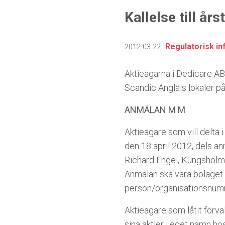
Kallelse till å
Regulatorisk in
2012-03-22
Aktieägarna i Dedicare AB 
Scandic Anglais lokaler 
ANMÄLAN M M
Aktieägare som vill delta
den 18 april 2012, dels a
Richard Engel, Kungsholms
Anmälan ska vara bolaget 
person/organi­sationsnumm
Aktieägare som låtit förval
sina aktier i eget namn h