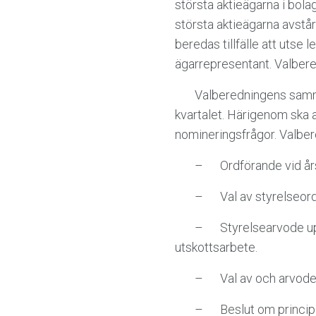
största aktieägarna i bola
största aktieägarna avstår
beredas tillfälle att utse 
ägarrepresentant. Valbered
Valberedningens sammans
kvartalet. Härigenom ska 
nomineringsfrågor. Valber
– Ordförande vid år
– Val av styrelseordföra
– Styrelsearvode uppdel
utskottsarbete.
– Val av och arvode til
– Beslut om principer 