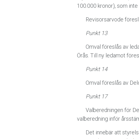
100.000 kronor), som inte ä
Revisorsarvode föreslås
Punkt 13
Omval föreslås av ledam
Örås. Till ny ledamot före
Punkt 14
Omval föreslås av Del
Punkt 17
Valberedningen för Ded
valberedning inför årsst
Det innebär att styrelse