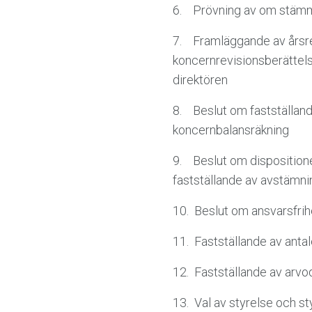
6. Prövning av om stämm
7. Framläggande av årsre
koncernrevisionsberättel
direktören
8. Beslut om fastställand
koncernbalansräkning
9. Beslut om dispositione
fastställande av avstämni
10. Beslut om ansvarsfrih
11. Fastställande av anta
12. Fastställande av arvo
13. Val av styrelse och s