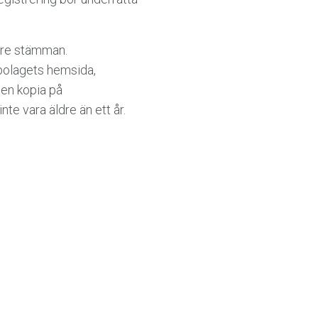
före stämman.
 bolagets hemsida,
 en kopia på
te vara äldre än ett år.