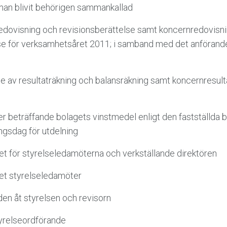
an blivit behörigen sammankallad
dovisning och revisionsberättelse samt koncernredovisn
se för verksamhetsåret 2011; i samband med det anförande
e av resultaträkning och balansräkning samt koncernresult
r beträffande bolagets vinstmedel enligt den fastställda 
ngsdag för utdelning
et för styrelseledamöterna och verkställande direktören
let styrelseledamöter
den åt styrelsen och revisorn
tyrelseordförande