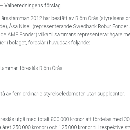
17 – Valberedningens förslag
 årsstämman 2012 har bestått av Björn Örås (styrelsens o
de), Åsa Nisell (representerande Swedbank Robur Fonder
de AMF Fonder) vilka tillsammans representerar ägare me
ier i bolaget, föreslår i huvudsak följande:
tämman föreslås Björn Örås.
 av fem ordinarie styrelseledamöter, utan suppleanter.
eslås utgå med totalt 800.000 kronor att fördelas med 300.
 året 250.000 kronor) och 125.000 kronor till respektive st