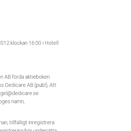
2012 klockan 16.00 i Hotell
en AB förda aktieboken
s Dedicare AB (publ), Att:
engel@dedicare.se.
ppges namn,
, tillfälligt inregistrera
gistrering bör underrätta