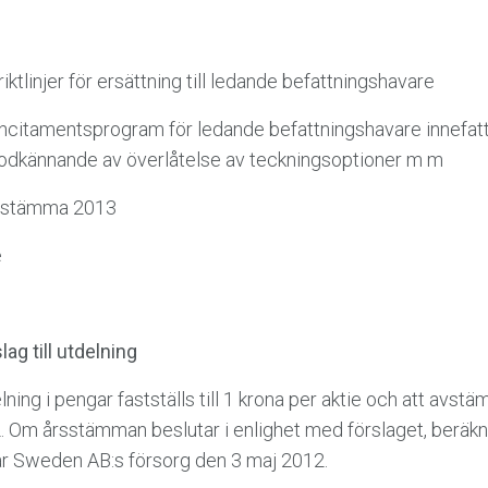
riktlinjer för ersättning till ledande befattningshavare
ll incitamentsprogram för ledande befattningshavare innefa
odkännande av överlåtelse av teckningsoptioner m m
rsstämma 2013
e
ag till utdelning
lning i pengar fastställs till 1 krona per aktie och att avst
2. Om årsstämman beslutar i enlighet med förslaget, beräk
r Sweden AB:s försorg den 3 maj 2012.