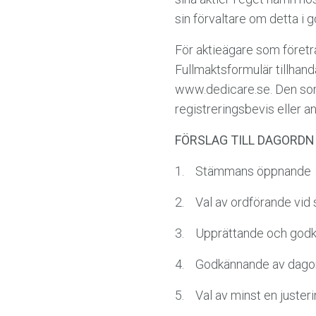
sin förvaltare om detta i g
För aktieägare som företr
Fullmaktsformulär tillhand
www.dedicare.se. Den som 
registreringsbevis eller a
FÖRSLAG TILL DAGORDN
1. Stämmans öppnande
2. Val av ordförande vi
3. Upprättande och godk
4. Godkännande av dago
5. Val av minst en juste