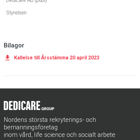
Dedicare AB (publ)
Styrelsen
Bilagor
Kallelse till Årsstämma 20 april 2023
Nordens största rekryterings- och
bemanningsföretag
inom vård, life science och socialt arbete