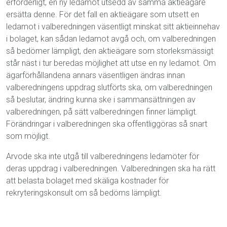
erforderligt, en ny ledamot utsedd av samma aktieägare
ersätta denne. För det fall en aktieägare som utsett en
ledamot i valberedningen väsentligt minskat sitt aktieinnehav
i bolaget, kan sådan ledamot avgå och, om valberedningen
så bedömer lämpligt, den aktieägare som storleksmässigt
står näst i tur beredas möjlighet att utse en ny ledamot. Om
ägarförhållandena annars väsentligen ändras innan
valberedningens uppdrag slutförts ska, om valberedningen
så beslutar, ändring kunna ske i sammansättningen av
valberedningen, på sätt valberedningen finner lämpligt.
Förändringar i valberedningen ska offentliggöras så snart
som möjligt.
Arvode ska inte utgå till valberedningens ledamöter för
deras uppdrag i valberedningen. Valberedningen ska ha rätt
att belasta bolaget med skäliga kostnader för
rekryteringskonsult om så bedöms lämpligt.