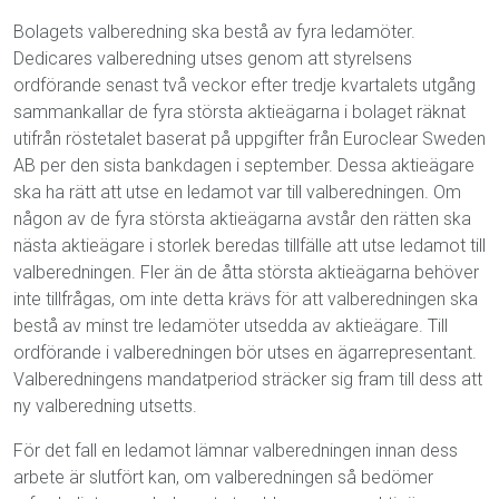
Bolagets valberedning ska bestå av fyra ledamöter.
Dedicares valberedning utses genom att styrelsens
ordförande senast två veckor efter tredje kvartalets utgång
sammankallar de fyra största aktieägarna i bolaget räknat
utifrån röstetalet baserat på uppgifter från Euroclear Sweden
AB per den sista bankdagen i september. Dessa aktieägare
ska ha rätt att utse en ledamot var till valberedningen. Om
någon av de fyra största aktieägarna avstår den rätten ska
nästa aktieägare i storlek beredas tillfälle att utse ledamot till
valberedningen. Fler än de åtta största aktieägarna behöver
inte tillfrågas, om inte detta krävs för att valberedningen ska
bestå av minst tre ledamöter utsedda av aktieägare.
Till
ordförande i valberedningen bör utses en ägarrepresentant.
Valberedningens mandatperiod sträcker sig fram till dess att
ny valberedning utsetts.
För det fall en ledamot lämnar valberedningen innan dess
arbete är slutfört kan, om valberedningen så bedömer