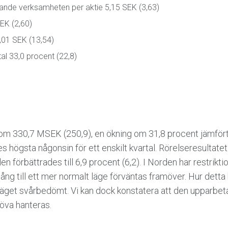
ande verksamheten per aktie 5,15 SEK (3,63)
SEK (2,60)
7,01 SEK (13,54)
al 33,0 procent (22,8)
er om 330,7 MSEK (250,9), en ökning om 31,8 procent jämf
s högsta någonsin för ett enskilt kvartal. Rörelseresultate
en förbättrades till 6,9 procent (6,2). I Norden har restri
gång till ett mer normalt läge förväntas framöver. Hur dett
äget svårbedömt. Vi kan dock konstatera att den upparbetad
va hanteras.