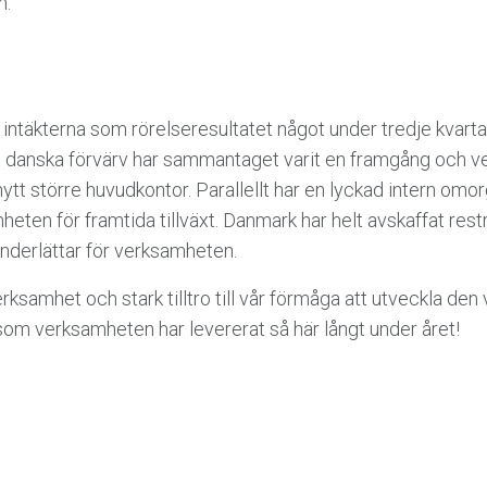
n.
intäkterna som rörelseresultatet något under tredje kvar
t danska förvärv har sammantaget varit en framgång och v
i nytt större huvudkontor. Parallellt har en lyckad intern o
ten för framtida tillväxt. Danmark har helt avskaffat restri
 underlättar för verksamheten.
verksamhet och stark tilltro till vår förmåga att utveckla den 
 som verksamheten har levererat så här långt under året!