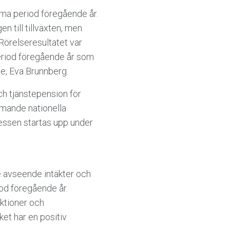
mma period föregående år.
 till tillväxten, men
 Rörelseresultatet var
period föregående år som
ige, Eva Brunnberg.
 och tjänstepension för
mmande nationella
cessen startas upp under
e avseende intäkter och
od föregående år.
iktioner och
et har en positiv