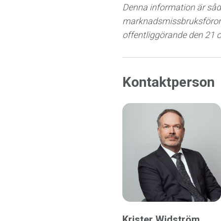
Denna information är såda
marknadsmissbruksförord
offentliggörande den 21 o
Kontaktperson
Krister Widström