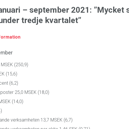
anuari – september 2021: ”Mycket 
under tredje kvartalet”
formation
tember
7 MSEK (250,9)
EK (15,6)
ent (6,2)
la poster 25,0 MSEK (18,0)
 MSEK (14,0)
)
pande verksamheten 13,7 MSEK (6,7)