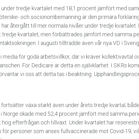
e under tredje kvartalet med 18,1 procent jämfört med sa
öterske- och socionombemanning är den primära förklaringen
 har återgått till mer normala nivåer under tredje kvartalet.
et tredje kvartalet, men förbättrades jämfört med samma 
intäktsökningen. I augusti tillträdde även vår nya VD i Sver
g i media för goda arbetsvillkor, där vi kräver kollektivavtal
anschen. För Dedicare är detta en självklarhet. I SKRs ko
rväntar vi oss att detta tas i beaktning. Upphandlingspro
ortsätter växa starkt även under årets tredje kvartal, båd
na i Norge ökade med 52,4 procent jämfört med samma peri
hög efterfrågan och tillväxt. Under kvartalet har reserestr
s för personer som anses fullvaccinerade mot Covid-19, vilk