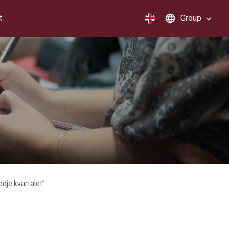
t
Group
edje kvartalet”