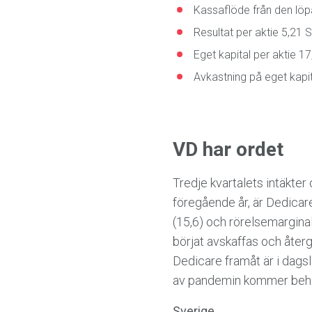
Kassaflöde från den löp
Resultat per aktie 5,21 
Eget kapital per aktie 1
Avkastning på eget kapit
VD har ordet
Tredje kvartalets intäkt
föregående år, är Dedicare
(15,6) och rörelsemarginal
börjat avskaffas och åter
Dedicare framåt är i dagsl
av pandemin kommer behö
Sverige