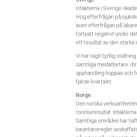
Intäkterna i Sverige ökad
Hög efterfrågan på sjuksk
även efterfrågan på läkare
fortsatt negativt under d
ett resultat av den starka 
Vi har tagit tydlig ställnin
samtliga medarbetare i br
upphandling hoppas och fö
fjärde kvartalet.
Norge
Den norska verksamheten f
rörelseresultat. Intäkter
Samtliga områden har haft 
karantänsregler avskaffat