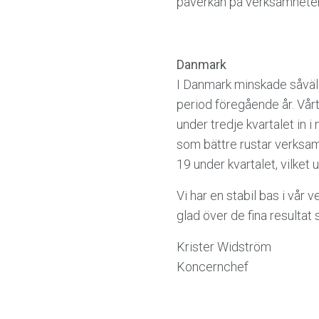
påverkan på verksamhete
Danmark
I Danmark minskade såväl 
period föregående år. Vår
under tredje kvartalet in 
som bättre rustar verksamhe
19 under kvartalet, vilket
Vi har en stabil bas i vår 
glad över de fina resultat
Krister Widström
Koncernchef