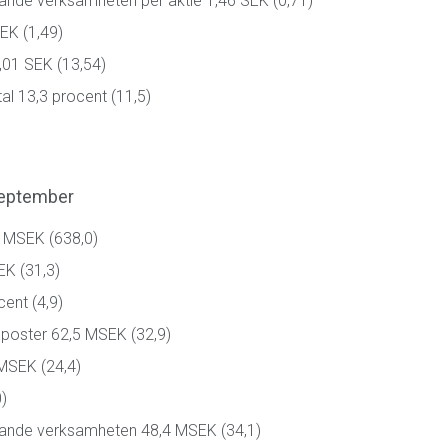
ande verksamheten per aktie 1,46 SEK (0,71)
SEK (1,49)
7,01 SEK (13,54)
al 13,3 procent (11,5)
september
6 MSEK (638,0)
EK (31,3)
ent (4,9)
la poster 62,5 MSEK (32,9)
 MSEK (24,4)
)
pande verksamheten 48,4 MSEK (34,1)