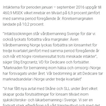
Intäkterna för perioden januari – september 2016 uppgår till
460,9 MSEK vilket innebär en tillväxt på 6,9 procent jämfört
med samma period föregående år. Rörelsemarginalen
landade på 10,2 procent.
”Intäktssökningen står vårdbemanning Sverige för där vi
också lyckats förbättra våra marginaler. Även
Vårdbemanning Norge lyckas förbättra sin lönsamhet för
tredje kvartalet jämfört med samma period föregående år
och når ett högre rörelseresultat trots minskade intäkter”,
säger Stig Engcrantz, VD för Dedicare och fortsätter.
”Marknaden för bemanning inom hälsa och omsorg i Norge
har försvagats under året. Vår bedömning är att Dedicare tar
marknadsandelar i Norge under tredje kvartalet”
”Vi har fått nya avtal med Skåne och SLL under året vilket
skapar goda förutsättningar för lönsam tillväxt inom
sjuksköterske- och läkarbemanning i Sverige. Vi ser en
fortsatt stark efterfrågan på vårt tjänsteutbud och med det