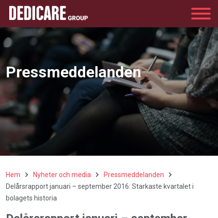
Group
Pressmeddelanden
Hem
Nyheter och media
Pressmeddelanden
Delårsrapport januari – september 2016: Starkaste kvartalet i
bolagets historia