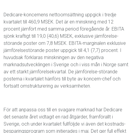
Dedicare-koncernens nettoomsättning uppgick i tredje
kvartalet till 460,9 MSEK. Det är en minskning med 12
procent jämfört med samma period föregående år. EBITA
sjönk kraftigt till 19,0 (40,6) MSEK, exklusive jämförelse-
störande poster om 7,8 MSEK. EBITA-marginalen exklusive
jämförelsestörande poster uppgick till 4,1 (7,7) procent. I
huvudsak förklaras minskningen av den negativa
marknadsutvecklingen i Sverige och i viss mån i Norge samt
av ett starkt jämförelsekvartal. De jämförelse-störande
posterna i kvartalet hänförs till byte av koncern-chef och
fortsatt omstrukturering av verksamheten.
För att anpassa oss till en svagare marknad har Dedicare
det senaste året vidtagit en rad åtgärder, framförallt i
Sverige, och under kvartalet fullföljde vi även det kostnads-
besparingsprogram som initierades i maj. Det ger full effekt