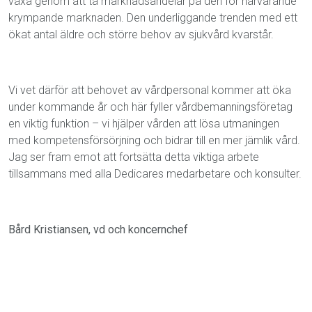
växa genom att ta marknadsandelar på den för närvarande
krympande marknaden. Den underliggande trenden med ett
ökat antal äldre och större behov av sjukvård kvarstår.
Vi vet därför att behovet av vårdpersonal kommer att öka
under kommande år och här fyller vårdbemanningsföretag
en viktig funktion – vi hjälper vården att lösa utmaningen
med kompetensförsörjning och bidrar till en mer jämlik vård.
Jag ser fram emot att fortsätta detta viktiga arbete
tillsammans med alla Dedicares medarbetare och konsulter.
Bård Kristiansen, vd och koncernchef