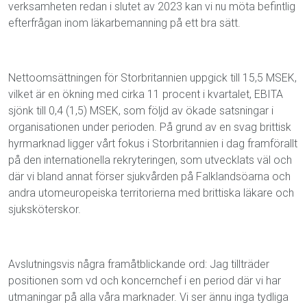
verksamheten redan i slutet av 2023 kan vi nu möta befintlig
efterfrågan inom läkarbemanning på ett bra sätt.
Nettoomsättningen för Storbritannien uppgick till 15,5 MSEK,
vilket är en ökning med cirka 11 procent i kvartalet, EBITA
sjönk till 0,4 (1,5) MSEK, som följd av ökade satsningar i
organisationen under perioden. På grund av en svag brittisk
hyrmarknad ligger vårt fokus i Storbritannien i dag framförallt
på den internationella rekryteringen, som utvecklats väl och
där vi bland annat förser sjukvården på Falklandsöarna och
andra utomeuropeiska territorierna med brittiska läkare och
sjuksköterskor.
Avslutningsvis några framåtblickande ord: Jag tillträder
positionen som vd och koncernchef i en period där vi har
utmaningar på alla våra marknader. Vi ser ännu inga tydliga