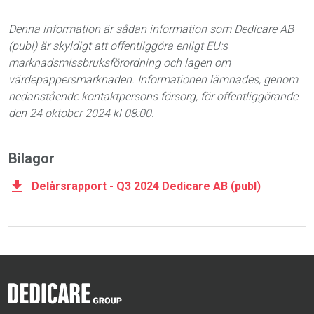
Denna information är sådan information som Dedicare AB
(publ) är skyldigt att offentliggöra enligt EU:s
marknadsmissbruksförordning och lagen om
värdepappersmarknaden. Informationen lämnades, genom
nedanstående kontaktpersons försorg, för offentliggörande
den 24 oktober 2024 kl 08:00.
Bilagor
Delårsrapport - Q3 2024 Dedicare AB (publ)