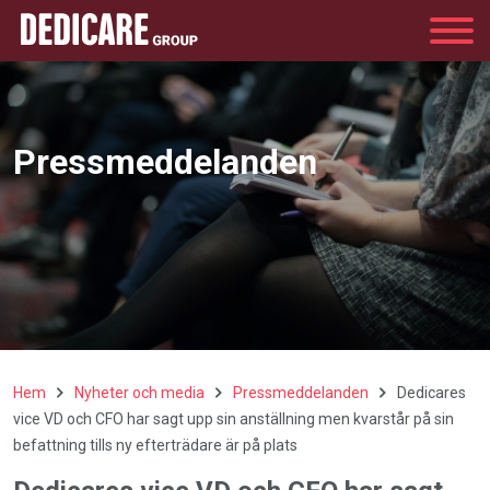
Group
Pressmeddelanden
Hem
Nyheter och media
Pressmeddelanden
Dedicares
vice VD och CFO har sagt upp sin anställning men kvarstår på sin
befattning tills ny efterträdare är på plats