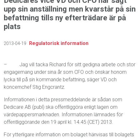
Dedicares vice VD och CFO har sagt
upp sin anställning men kvarstår på sin
befattning tills ny efterträdare är på
plats
Regulatorisk information
2013-04-19
–
Jag vill tacka Richard för sitt gedigna arbete och stor
engagemang under sina år som CFO och önskar honom
lycka till på sin kommande befattning, säger VD och
koncernchef Stig Engcrantz.
Informationen i detta pressmeddelande är sådan som
Dedicare AB (publ) ska offentliggöra enligt lagen om
värdepappersmarknaden. Informationen lämnades för
offentliggörande den 19 april kl. 14.45 (CET) 2013.
För ytterligare information om bolaget hänvisas till bolagets