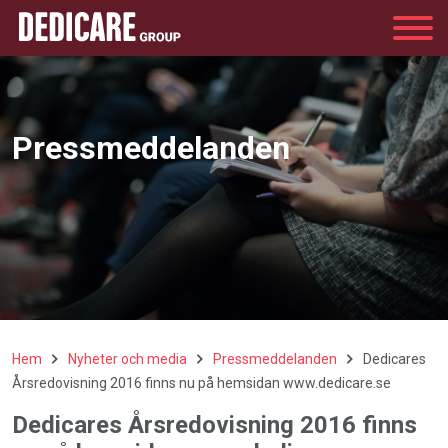
Group
Pressmeddelanden
Hem
Nyheter och media
Pressmeddelanden
Dedicares
Årsredovisning 2016 finns nu på hemsidan www.dedicare.se
Dedicares Årsredovisning 2016 finns