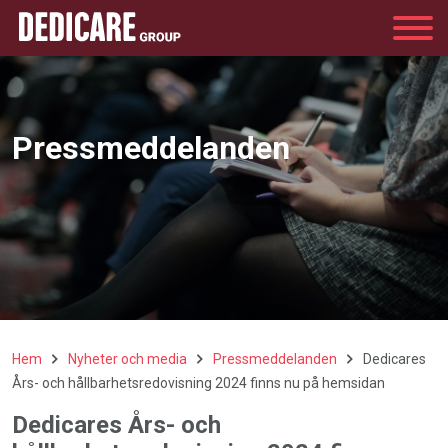
Group
Pressmeddelanden
Hem
Nyheter och media
Pressmeddelanden
Dedicares
Års- och hållbarhetsredovisning 2024 finns nu på hemsidan
Dedicares Års- och