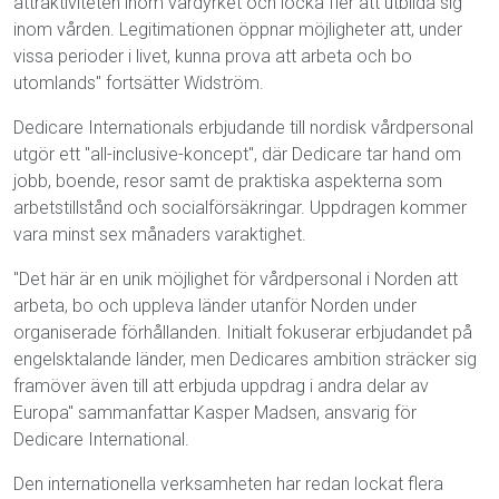
attraktiviteten inom vårdyrket och locka fler att utbilda sig
inom vården. Legitimationen öppnar möjligheter att, under
vissa perioder i livet, kunna prova att arbeta och bo
utomlands" fortsätter Widström.
Dedicare Internationals erbjudande till nordisk vårdpersonal
utgör ett "all-inclusive-koncept", där Dedicare tar hand om
jobb, boende, resor samt de praktiska aspekterna som
arbetstillstånd och socialförsäkringar. Uppdragen kommer
vara minst sex månaders varaktighet.
"Det här är en unik möjlighet för vårdpersonal i Norden att
arbeta, bo och uppleva länder utanför Norden under
organiserade förhållanden. Initialt fokuserar erbjudandet på
engelsktalande länder, men Dedicares ambition sträcker sig
framöver även till att erbjuda uppdrag i andra delar av
Europa" sammanfattar Kasper Madsen, ansvarig för
Dedicare International.
Den internationella verksamheten har redan lockat flera