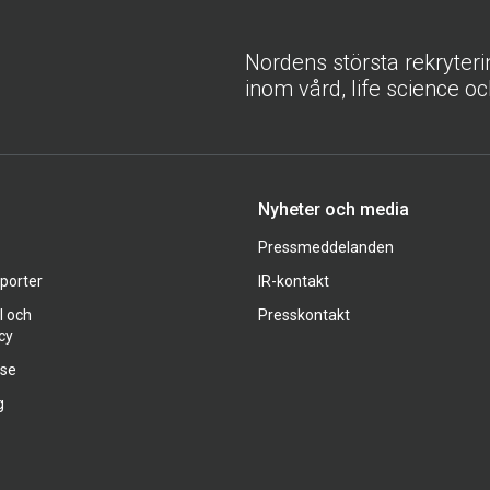
Nordens största rekryter
inom vård, life science oc
Nyheter och media
Pressmeddelanden
pporter
IR-kontakt
l och
Presskontakt
cy
ase
g