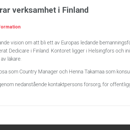
rar verksamhet i Finland
formation
pande vision om att bli ett av Europas ledande bemannings
erat Dedicare i Finland. Kontoret ligger i Helsingfors och init
av läkare.
i Tepsa som Country Manager och Henna Takamaa som konsul
genom nedanstående kontaktpersons försorg, för offentli