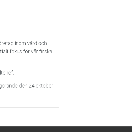
företag inom vård och
ialt fokus för vår finska
tchef.
ggörande den 24 oktober