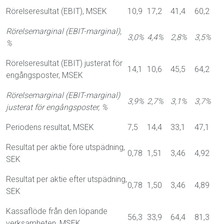
Rörelseresultat (EBIT), MSEK
10,9
17,2
41,4
60,2
Rörelsemarginal (EBIT-marginal),
3,0%
4,4%
2,8%
3,5%
%
Rörelseresultat (EBIT) justerat för
14,1
10,6
45,5
64,2
engångsposter, MSEK
Rörelsemarginal (EBIT-marginal)
3,9%
2,7%
3,1%
3,7%
justerat för engångsposter, %
Periodens resultat, MSEK
7,5
14,4
33,1
47,1
Resultat per aktie före utspädning,
0,78
1,51
3,46
4,92
SEK
Resultat per aktie efter utspädning,
0,78
1,50
3,46
4,89
SEK
Kassaflöde från den löpande
56,3
33,9
64,4
81,3
verksamheten, MSEK