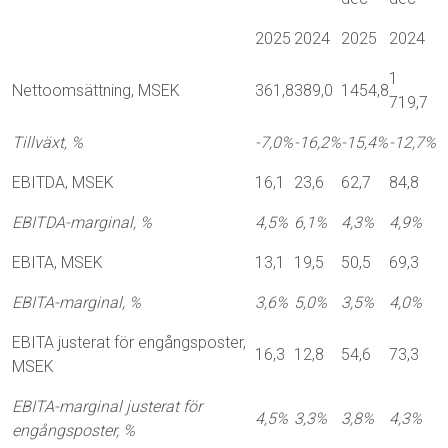
2025
2024
2025
2024
1
Nettoomsättning, MSEK
361,8
389,0
1454,8
719,7
Tillväxt, %
-7,0%
-16,2%
-15,4%
-12,7%
EBITDA, MSEK
16,1
23,6
62,7
84,8
EBITDA-marginal, %
4,5%
6,1%
4,3%
4,9%
EBITA, MSEK
13,1
19,5
50,5
69,3
EBITA-marginal, %
3,6%
5,0%
3,5%
4,0%
EBITA justerat för engångsposter,
16,3
12,8
54,6
73,3
MSEK
EBITA-marginal justerat för
4,5%
3,3%
3,8%
4,3%
engångsposter, %