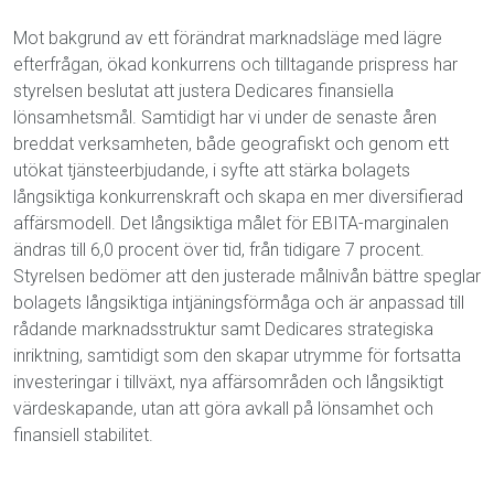
Mot bakgrund av ett förändrat marknadsläge med lägre
efterfrågan, ökad konkurrens och tilltagande prispress har
styrelsen beslutat att justera Dedicares finansiella
lönsamhetsmål. Samtidigt har vi under de senaste åren
breddat verksamheten, både geografiskt och genom ett
utökat tjänsteerbjudande, i syfte att stärka bolagets
långsiktiga konkurrenskraft och skapa en mer diversifierad
affärsmodell. Det långsiktiga målet för EBITA-marginalen
ändras till 6,0 procent över tid, från tidigare 7 procent.
Styrelsen bedömer att den justerade målnivån bättre speglar
bolagets långsiktiga intjäningsförmåga och är anpassad till
rådande marknadsstruktur samt Dedicares strategiska
inriktning, samtidigt som den skapar utrymme för fortsatta
investeringar i tillväxt, nya affärsområden och långsiktigt
värdeskapande, utan att göra avkall på lönsamhet och
finansiell stabilitet.