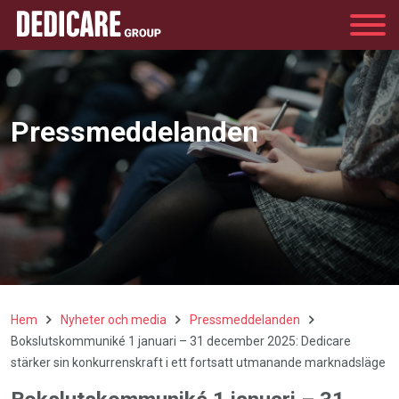
Group
Pressmeddelanden
Hem
Nyheter och media
Pressmeddelanden
Bokslutskommuniké 1 januari – 31 december 2025: Dedicare
stärker sin konkurrenskraft i ett fortsatt utmanande marknadsläge