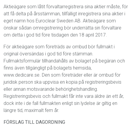
Aktieägare som låtit förvaltarregistrera sina aktier måste, för
att få delta på årsstämman, tillfälligt inregistrera sina aktier i
eget namn hos Euroclear Sweden AB. Aktieägare som
önskar sådan omregistrering bör underrätta sin förvaltare
om detta i god tid före tisdagen den 18 april 2017.
För aktieägare som företräds av ombud bör fullmakt i
original översändas i god tid före stämman.
Fullmaktsformulär tillhandahålls av bolaget på begäran och
finns även tillgängligt på bolagets hemsida,
www.dedicare.se. Den som företräder eller är ombud för
juridisk person ska uppvisa en kopia på registreringsbevis
eller annan motsvarande behörighetshandling.
Registreringsbevis och fullmakt får inte vara äldre än ett år,
dock inte i de fall fullmakten enligt sin lydelse är giltig en
längre tid, maximalt fem år.
FÖRSLAG TILL DAGORDNING