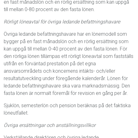
en fast månadslön och en rörlig ersättning som kan uppgå
till mellan 0-80 procent av den fasta lönen.
Rörligt löneavtal för övriga ledande befattningshavare
Övriga ledande befattningshavare har en lönemodell som
bygger på en fast månadslön och en rörlig ersättning som
kan uppgå till mellan 0-40 procent av den fasta lönen. För
den rörliga lönen tillämpas ett rörligt löneavtal som fastställs
utifrån en förväntad prestation på det egna
ansvarsområdets och koncernens intäkts- och/eller
resultatutveckling under föregående kalenderår. Lönen för
ledande befattningshavare ska vara marknadsmässig. Den
fasta lönen är normalt föremål för revision en gång per år.
Sjuklön, semesterlön och pension beräknas på det faktiska
löneutfallet.
Övriga ersättningar och anställningsvillkor
Verkställande direktören och övriga ledande