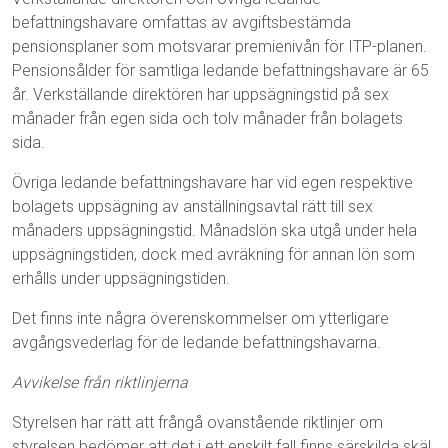
befattningshavare omfattas av avgiftsbestämda
pensionsplaner som motsvarar premienivån för ITP-planen.
Pensionsålder för samtliga ledande befattningshavare är 65
år. Verkställande direktören har uppsägningstid på sex
månader från egen sida och tolv månader från bolagets
sida.
Övriga ledande befattningshavare har vid egen respektive
bolagets uppsägning av anställningsavtal rätt till sex
månaders uppsägningstid. Månadslön ska utgå under hela
uppsägningstiden, dock med avräkning för annan lön som
erhålls under uppsägningstiden.
Det finns inte några överenskommelser om ytterligare
avgångsvederlag för de ledande befattningshavarna.
Avvikelse från riktlinjerna
Styrelsen har rätt att frångå ovanstående riktlinjer om
styrelsen bedömer att det i ett enskilt fall finns särskilda skäl