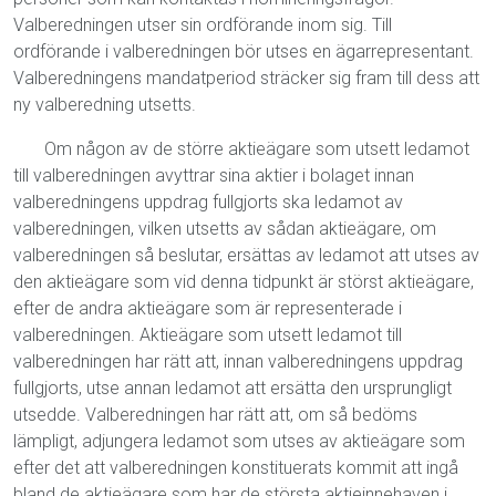
Valberedningen utser sin ordförande inom sig. Till
ordförande i valberedningen bör utses en ägarrepresentant.
Valberedningens mandatperiod sträcker sig fram till dess att
ny valberedning utsetts.
Om någon av de större aktieägare som utsett ledamot
till valberedningen avyttrar sina aktier i bolaget innan
valberedningens uppdrag fullgjorts ska ledamot av
valberedningen, vilken utsetts av sådan aktieägare, om
valberedningen så beslutar, ersättas av ledamot att utses av
den aktieägare som vid denna tidpunkt är störst aktieägare,
efter de andra aktieägare som är representerade i
valberedningen. Aktieägare som utsett ledamot till
valberedningen har rätt att, innan valberedningens uppdrag
fullgjorts, utse annan ledamot att ersätta den ursprungligt
utsedde. Valberedningen har rätt att, om så bedöms
lämpligt, adjungera ledamot som utses av aktieägare som
efter det att valberedningen konstituerats kommit att ingå
bland de aktieägare som har de största aktieinnehaven i