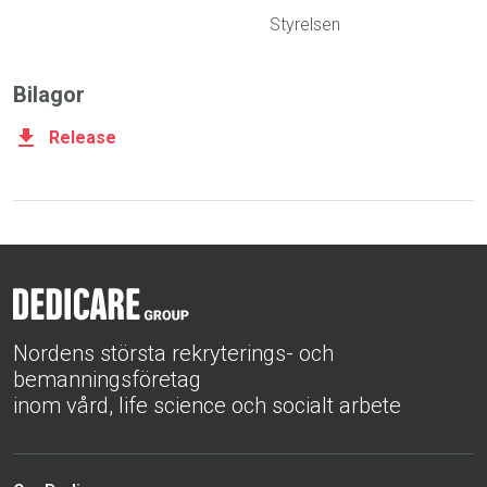
Styrelsen
Bilagor
Release
Nordens största rekryterings- och
bemanningsföretag
inom vård, life science och socialt arbete