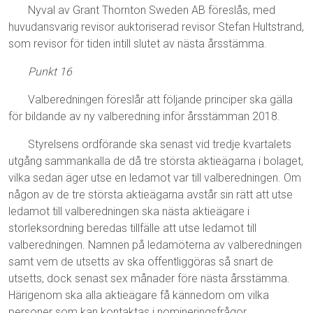
Nyval av Grant Thornton Sweden AB föreslås, med
huvudansvarig revisor auktoriserad revisor Stefan Hultstrand,
som revisor för tiden intill slutet av nästa årsstämma.
Punkt 16
Valberedningen föreslår att följande principer ska gälla
för bildande av ny valberedning inför årsstämman 2018.
Styrelsens ordförande ska senast vid tredje kvartalets
utgång sammankalla de då tre största aktieägarna i bolaget,
vilka sedan äger utse en ledamot var till valberedningen. Om
någon av de tre största aktieägarna avstår sin rätt att utse
ledamot till valberedningen ska nästa aktieägare i
storleksordning beredas tillfälle att utse ledamot till
valberedningen. Namnen på ledamöterna av valberedningen
samt vem de utsetts av ska offentliggöras så snart de
utsetts, dock senast sex månader före nästa årsstämma.
Härigenom ska alla aktieägare få kännedom om vilka
personer som kan kontaktas i nomineringsfrågor.