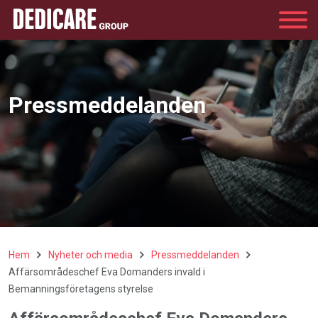
Group
Pressmeddelanden
Hem
Nyheter och media
Pressmeddelanden
Affärsområdeschef Eva Domanders invald i
Bemanningsföretagens styrelse