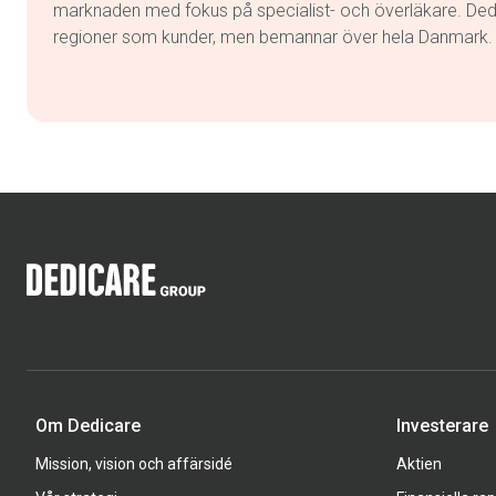
marknaden med fokus på specialist- och överläkare. Dedi
regioner som kunder, men bemannar över hela Danmark.
Om Dedicare
Investerare
Mission, vision och affärsidé
Aktien