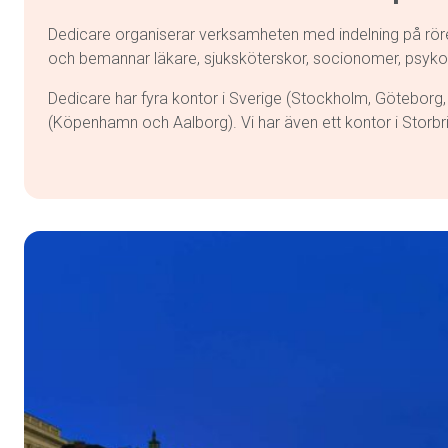
Dedicare organiserar verksamheten med indelning på rörel
och bemannar läkare, sjuksköterskor, socionomer, psykolo
Dedicare har fyra kontor i Sverige (Stockholm, Göteborg, 
(Köpenhamn och Aalborg). Vi har även ett kontor i Storbr