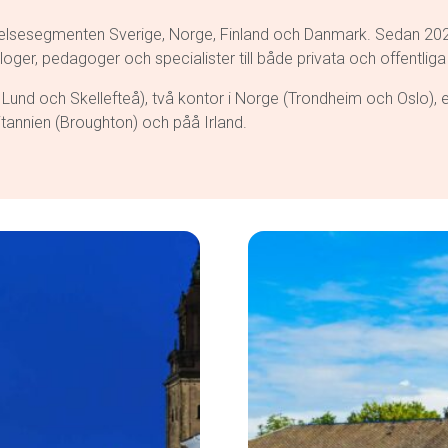
sesegmenten Sverige, Norge, Finland och Danmark. Sedan 2022 fin
ger, pedagoger och specialister till både privata och offentliga
Lund och Skellefteå), två kontor i Norge (Trondheim och Oslo), et
itannien (Broughton) och påå Irland.