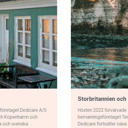
Storbritannien och 
företaget Dedicare A/S
Hösten 2022 förvärvade D
 och Köpenhamn och
bemanningsföretaget Tem
a och svenska
Dedicare fortsätter växa