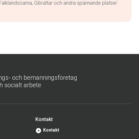
, Falklandsöarna, Gibraltar och andra spännande platser
ings- och bemanningsföretag
h socialt arbete
Kontakt
Kontakt