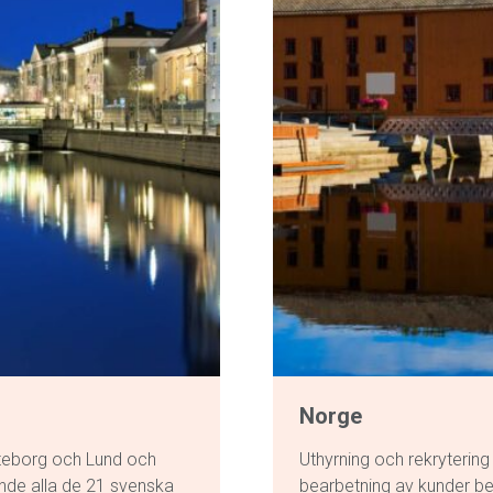
Norge
öteborg och Lund och
Uthyrning och rekryterin
ande alla de 21 svenska
bearbetning av kunder be