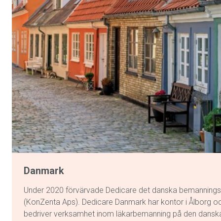
Danmark
Under 2020 förvärvade Dedicare det danska bemannings
(KonZenta Aps). Dedicare Danmark har kontor i Ålborg
bedriver verksamhet inom läkarbemanning på den dansk