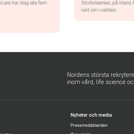
care har idag alla fem
Storbritannien, på Irland
runt om i världen.
Nordens största rekryter
inom vård, life science oc
Nyheter och media
Pressmeddelanden