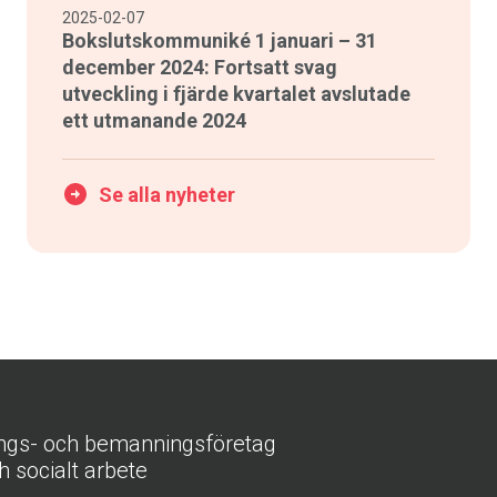
2025-02-07
Bokslutskommuniké 1 januari – 31
december 2024: Fortsatt svag
utveckling i fjärde kvartalet avslutade
ett utmanande 2024
Se alla nyheter
ings- och bemanningsföretag
h socialt arbete