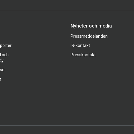
Nyheter och media
Pressmeddelanden
pporter
IR-kontakt
l och
Presskontakt
cy
ase
g