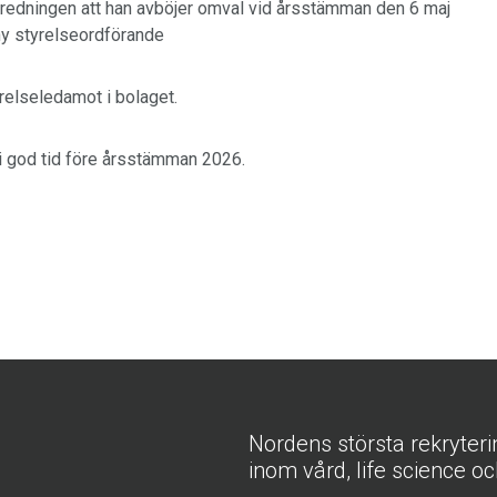
redningen att han avböjer omval vid årsstämman den 6 maj
 ny styrelseordförande
yrelseledamot i bolaget.
i god tid före årsstämman 2026.
Nordens största rekryter
inom vård, life science oc