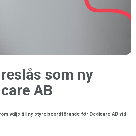
öreslås som ny
icare AB
öm väljs till ny styrelseordförande för Dedicare AB vid