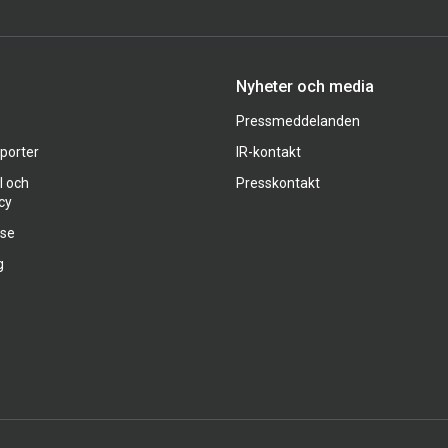
Nyheter och media
Pressmeddelanden
pporter
IR-kontakt
l och
Presskontakt
cy
ase
g