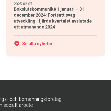
2025-02-07
Bokslutskommuniké 1 januari – 31
december 2024: Fortsatt svag
utveckling i fjärde kvartalet avslutade
ett utmanande 2024
Se alla nyheter
ings- och bemanningsföretag
h socialt arbete