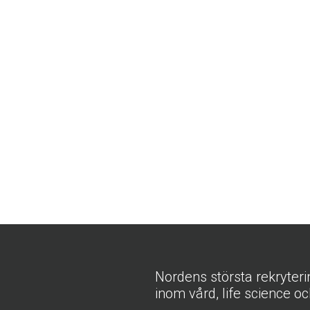
Nordens största rekryter
inom vård, life science oc