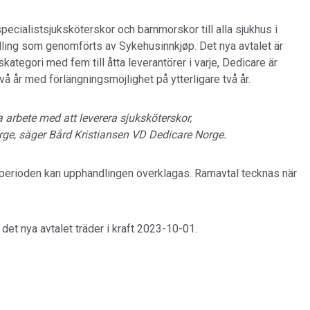
specialistsjuksköterskor och barnmorskor till alla sjukhus i
ndling som genomförts av Sykehusinnkjøp. Det nya avtalet är
tegori med fem till åtta leverantörer i varje, Dedicare är
vå år med förlängningsmöjlighet på ytterligare två år.
ga arbete med att leverera sjuksköterskor,
orge, säger Bård Kristiansen VD Dedicare Norge.
sperioden kan upphandlingen överklagas. Ramavtal tecknas när
t det nya avtalet träder i kraft 2023-10-01.