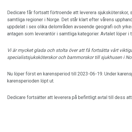
Dedicare får fortsatt förtroende att leverera sjuksköterskor, 
samtliga regioner i Norge. Det står klart efter vårens uppha
uppdelat i sex olika delområden avseende geografi och yrkeska
antagen som leverantör i samtliga kategorier. Avtalet löper i t
Vi är mycket glada och stolta över att få fortsätta vårt vikti
specialistsjuksköterskor och barnmorskor till sjukhusen i N
Nu löper först en karensperiod till 2023-06-19. Under karen
karensperioden löpt ut.
Dedicare fortsätter att leverera på befintligt avtal till dess at