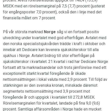
procent. Årets rörelseresultat uppgick till 148,4 (135,9)
MSEK med en rörelsemarginal på 7,5 (7,7) procent (justerat
för engångsposter 7,0 procent), också den i linje med det
finansiella målet om 7 procent.
På vår största marknad
Norge
såg vi en fortsatt positiv
utveckling under kvartalet med god efterfrågan. Avtalet med
den norska specialistsjukvården trädde i kraft i oktober och
innebär att Dedicare kan leverera sjuksköterskor till alla
sjukhus i Norge. Avtalet bidrog till stor efterfrågan på
sjuksköterskor i kvartalet. 21 kvartal i rad har Dedicare Norge
fortsatt att ta marknadsandelar och trots jämförelse med ett
exceptionellt starkt kvartal föregående år ökade
nettoomsättningen i lokal valuta med 2,9 procent. Till följd av
stärkningen av den svenska kronan, minskade däremot
segmentets nettoomsättning med 3,9 procent mot
föregående år och uppgick i kvartalet till 272,8 MSEK.
Rörelsemarginalen för kvartalet, landade på fina 9,0 (9,6)
procent. Samtliga affärsområden i Norge hade en mycket