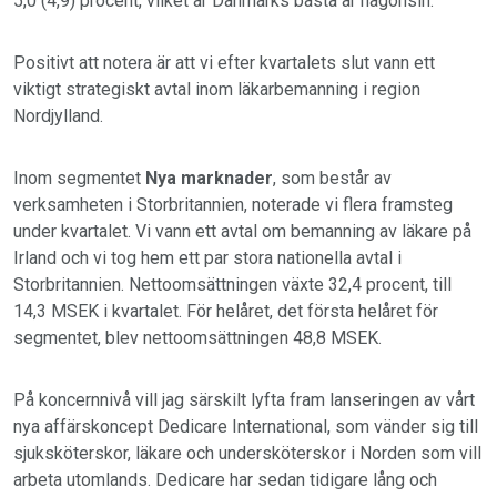
5,0 (4,9) procent, vilket är Danmarks bästa år någonsin.
Positivt att notera är att vi efter kvartalets slut vann ett
viktigt strategiskt avtal inom läkarbemanning i region
Nordjylland.
Inom segmentet
Nya marknader
, som består av
verksamheten i Storbritannien, noterade vi flera framsteg
under kvartalet. Vi vann ett avtal om bemanning av läkare på
Irland och vi tog hem ett par stora nationella avtal i
Storbritannien. Nettoomsättningen växte 32,4 procent, till
14,3 MSEK i kvartalet. För helåret, det första helåret för
segmentet, blev nettoomsättningen 48,8 MSEK.
På koncernnivå vill jag särskilt lyfta fram lanseringen av vårt
nya affärskoncept Dedicare International, som vänder sig till
sjuksköterskor, läkare och undersköterskor i Norden som vill
arbeta utomlands. Dedicare har sedan tidigare lång och