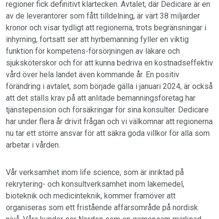
regioner fick definitivt klartecken. Avtalet, där Dedicare är en
av de leverantörer som fått tilldelning, är värt 38 miljarder
kronor och visar tydligt att regionerna, trots begränsningar i
inhyrning, fortsatt ser att hyrbemanning fyller en viktig
funktion för kompetens-försörjningen av läkare och
sjuksköterskor och för att kunna bedriva en kostnadseffektiv
vård över hela landet även kommande år. En positiv
förändring i avtalet, som började gälla i januari 2024, är också
att det ställs krav på att anlitade bemanningsföretag har
tjänstepension och försäkringar för sina konsulter. Dedicare
har under flera år drivit frågan och vi välkomnar att regionerna
nu tar ett större ansvar för att säkra goda villkor för alla som
arbetar i vården.
Vår verksamhet inom life science, som är inriktad på
rekrytering- och konsultverksamhet inom läkemedel,
bioteknik och medicinteknik, kommer framöver att
organiseras som ett fristående affärsområde på nordisk