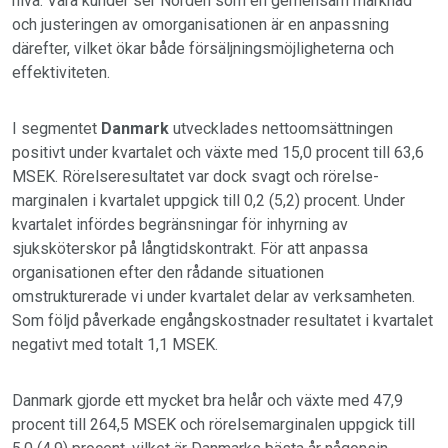
nivå. Våra kunder ser Norden som en gemensam marknad
och justeringen av omorganisationen är en anpassning
därefter, vilket ökar både försäljningsmöjligheterna och
effektiviteten.
I segmentet
Danmark
utvecklades nettoomsättningen
positivt under kvartalet och växte med 15,0 procent till 63,6
MSEK. Rörelseresultatet var dock svagt och rörelse-
marginalen i kvartalet uppgick till 0,2 (5,2) procent. Under
kvartalet infördes begränsningar för inhyrning av
sjuksköterskor på långtidskontrakt. För att anpassa
organisationen efter den rådande situationen
omstrukturerade vi under kvartalet delar av verksamheten.
Som följd påverkade engångskostnader resultatet i kvartalet
negativt med totalt 1,1 MSEK.
Danmark gjorde ett mycket bra helår och växte med 47,9
procent till 264,5 MSEK och rörelsemarginalen uppgick till