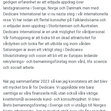
gedigen erfarenhet av att erbjuda uppdrag över
landsgränserna i Sverige, Norge och Danmark men med
Dedicare International tar vi nu nästa steg i vår internationella
resa. Vi har redan ett flertal konsulter på Falklandsöarna och
vi erbjuder även uppdrag i Storbritannien och Australien.
Dedicare International är en unik möjlighet för vårdpersonal.
Vår förhoppning är att bidra till en ökad attraktivitet för
vårdyrken och locka fler att utbilda sig inom vården.
Satsningen är även ett viktigt steg i Dedicares
tillväxtstrategi och vision att bli ett av Europas ledande
rekryterings- och bemanningsföretag inom vård, life science
och socialt arbete.
När jag sammanfattar 2023 så kan jag konstatera att det blev
ett mycket bra år för Dedicare. Vi uppnådde inte bara
samtliga av våra finansiella mål, utan också våra viktiga
kvalitetsmål avseende kund- och konsultnöjdhet. Vi blev
årets bemanningsföretag i Sverige och vi utsågs till Norges