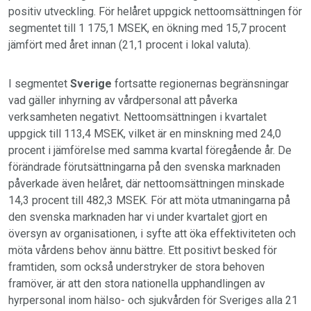
positiv utveckling. För helåret uppgick nettoomsättningen för
segmentet till 1 175,1 MSEK, en ökning med 15,7 procent
jämfört med året innan (21,1 procent i lokal valuta).
I segmentet
Sverige
fortsatte regionernas begränsningar
vad gäller inhyrning av vårdpersonal att påverka
verksamheten negativt. Nettoomsättningen i kvartalet
uppgick till 113,4 MSEK, vilket är en minskning med 24,0
procent i jämförelse med samma kvartal föregående år. De
förändrade förutsättningarna på den svenska marknaden
påverkade även helåret, där nettoomsättningen minskade
14,3 procent till 482,3 MSEK. För att möta utmaningarna på
den svenska marknaden har vi under kvartalet gjort en
översyn av organisationen, i syfte att öka effektiviteten och
möta vårdens behov ännu bättre. Ett positivt besked för
framtiden, som också understryker de stora behoven
framöver, är att den stora nationella upphandlingen av
hyrpersonal inom hälso- och sjukvården för Sveriges alla 21